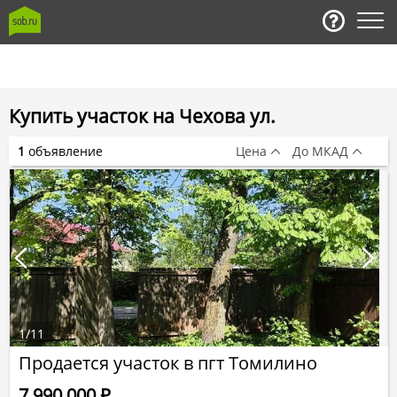
Купить участок на Чехова ул.
1
объявление
Цена
До МКАД
1
/
11
Продается участок в пгт Томилино
7 990 000
Р