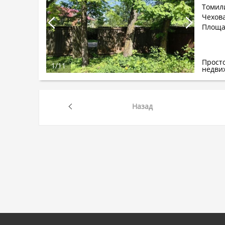
Томил
Чехова
Площад
Прост
1
/
11
недви
Назад