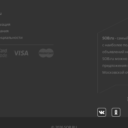
u
мация
вания
нциальности
SOB.ru
- самый
с наиболее по
объявлений н
SOB.ru можно 
предложения 
Московской о
©
2026 SOB.RU