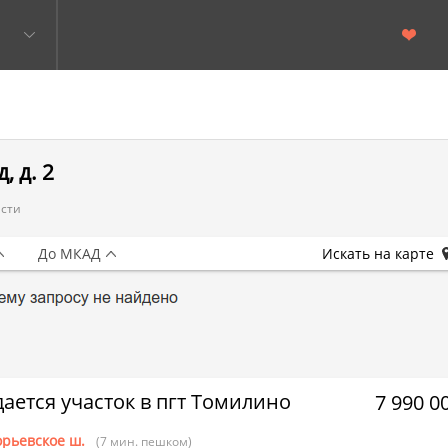
, д. 2
асти
До МКАД
Искать на карте
ается участок в пгт Томилино
7 990 0
орьевское ш.
(7 мин. пешком)