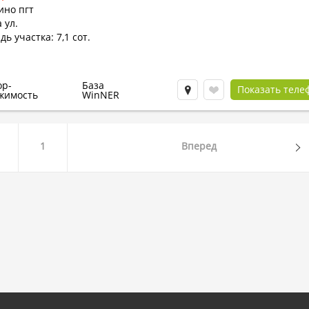
ино пгт
 ул.
ь участка: 7,1 сот.
ор-
База
Показать теле
жимость
WinNER
1
Вперед